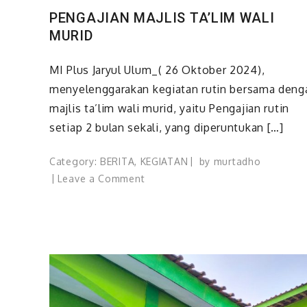
PENGAJIAN MAJLIS TA’LIM WALI
MURID
MI Plus Jaryul Ulum_( 26 Oktober 2024),
menyelenggarakan kegiatan rutin bersama deng
majlis ta’lim wali murid, yaitu Pengajian rutin
setiap 2 bulan sekali, yang diperuntukan […]
Category:
BERITA
,
KEGIATAN
by
murtadho
on
Leave a Comment
PENGAJIAN
MAJLIS
TA’LIM
WALI
MURID