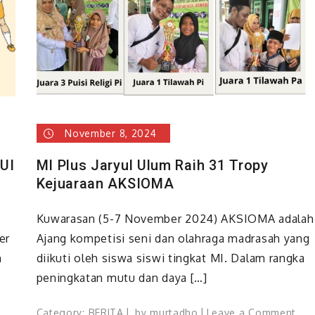
November 8, 2024
UI
MI Plus Jaryul Ulum Raih 31 Tropy
Kejuaraan AKSIOMA
Kuwarasan (5-7 November 2024) AKSIOMA adalah
er
Ajang kompetisi seni dan olahraga madrasah yang
n
diikuti oleh siswa siswi tingkat MI. Dalam rangka
peningkatan mutu dan daya […]
on
Category:
BERITA
by
murtadho
Leave a Comment