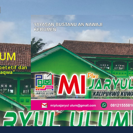
LUM
petetif dan
taqwa”