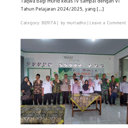
Taqwa bagi murid kelas IV sampai dengan VI
Tahun Pelajaran 2024/2025, yang […]
Category:
BERITA
by
murtadho
Leave a Comment