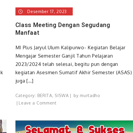
Desember 17, 2023
Class Meeting Dengan Segudang
Manfaat
MI Plus Jaryul Ulum Kalipurwo- Kegiatan Belajar
Mengajar Semester Ganjil Tahun Pelajaran
2023/2024 telah selesai, begitu pun dengan
ak
kegiatan Asesmen Sumatif Akhir Semester (ASAS)
juga […]
Category:
BERITA
,
SISWA
by
murtadho
on
Leave a Comment
Class
Meeting
Dengan
Segudang