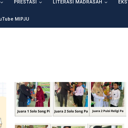
PRESTASI
LITERASI MADRASAH
EKS
uTube MIPJU