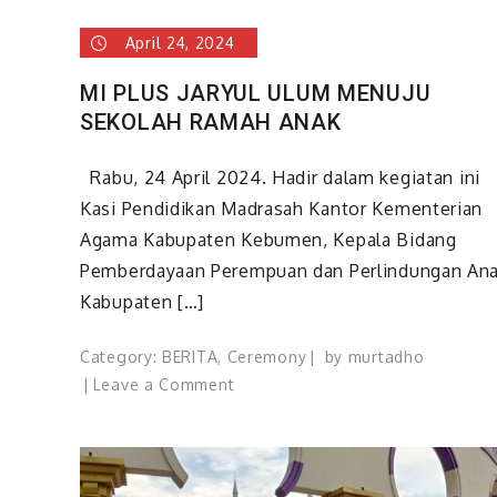
April 24, 2024
MI PLUS JARYUL ULUM MENUJU
SEKOLAH RAMAH ANAK
Rabu, 24 April 2024. Hadir dalam kegiatan ini
Kasi Pendidikan Madrasah Kantor Kementerian
Agama Kabupaten Kebumen, Kepala Bidang
Pemberdayaan Perempuan dan Perlindungan An
Kabupaten […]
Category:
BERITA
,
Ceremony
by
murtadho
on
Leave a Comment
MI
PLUS
JARYUL
ULUM