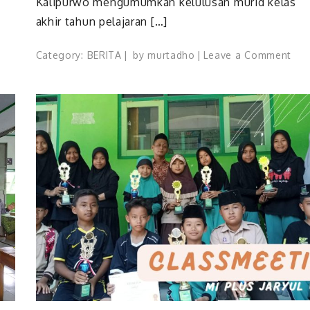
Kalipurwo mengumumkan kelulusan murid kelas
akhir tahun pelajaran […]
on
on
Category:
BERITA
by
murtadho
Leave a Comment
MALAM
Mur
BINA
MI
IMAN
Plu
DAN
Jary
TAQWA
Ulu
TAHUN
Kal
2024
TP
202
202
LUL
100
%