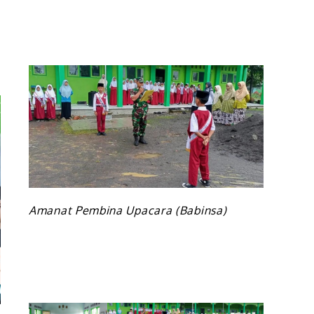
id
s
ul
m
ipurwo
3-
4
Amanat Pembina Upacara (Babinsa)
US