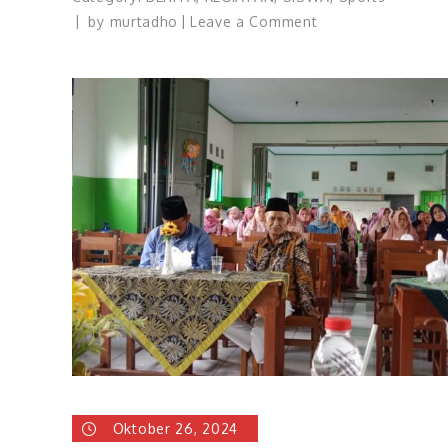
on
by
murtadho
Leave a Comment
KEMBANGKAN
POTENSI
MURID
MELALUI
KEGIATAN
CLASS
MEETING
2024
Oktober 26, 2024