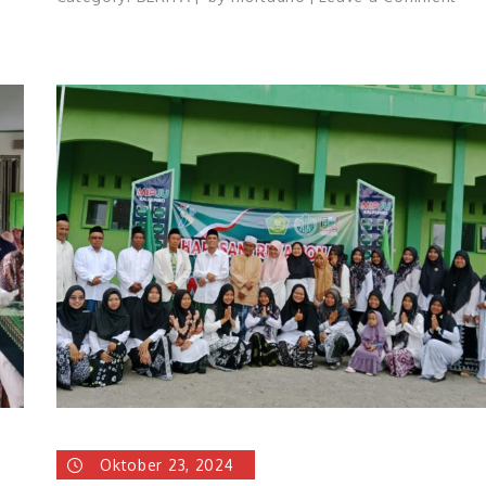
MI
Plu
Jary
Ulu
Rai
31
Tro
Kej
AK
Oktober 23, 2024