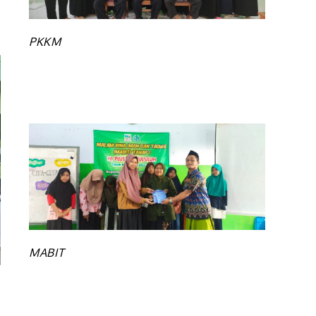
s
PKKM
ul
m
h
py
uaraan
SIOMA
MABIT