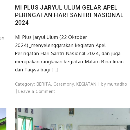
MI PLUS JARYUL ULUM GELAR APEL
PERINGATAN HARI SANTRI NASIONAL
2024
MI Plus Jaryul Ulum (22 Oktober
an
2024)_menyelenggarakan kegiatan Apel
Peringatan Hari Santri Nasional 2024, dan juga
merupakan rangkaian kegiatan Malam Bina Iman
dan Taqwa bagi […]
Category:
BERITA
,
Ceremony
,
KEGIATAN
by
murtadho
on
Leave a Comment
MI
PLUS
JARYUL
ULUM
GELAR