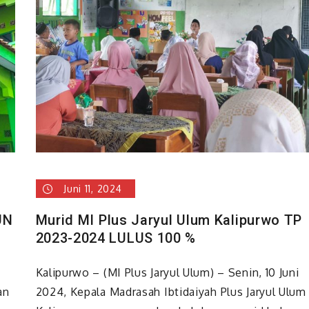
APEL
PERINGATAN
HARI
SANTRI
NASIONAL
2024
Juni 11, 2024
UN
Murid MI Plus Jaryul Ulum Kalipurwo TP
2023-2024 LULUS 100 %
Kalipurwo – (MI Plus Jaryul Ulum) – Senin, 10 Juni
an
2024, Kepala Madrasah Ibtidaiyah Plus Jaryul Ulum