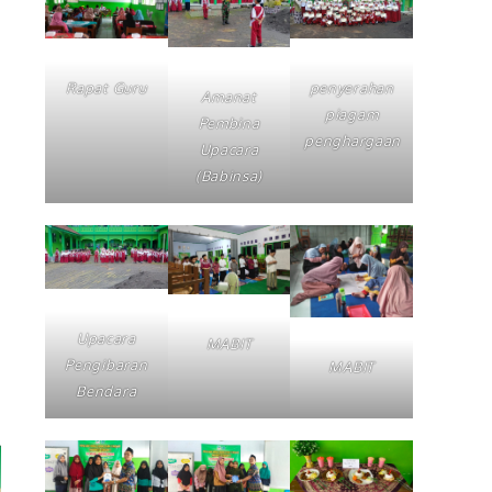
Rapat Guru
penyerahan
Amanat
piagam
Pembina
penghargaan
Upacara
(Babinsa)
Upacara
MABIT
Pengibaran
MABIT
Bendara