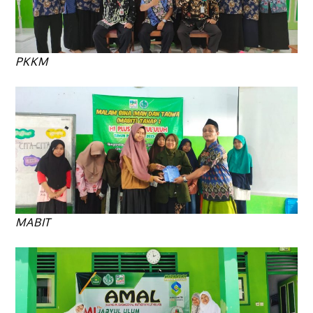
PKKM
MABIT