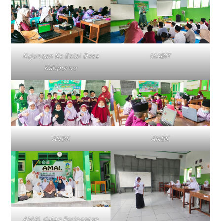
Kujungan Ke Balai Desa
MABIT
Kalipurwo
ANBK
ANBK
AMAL dalan Peringatan