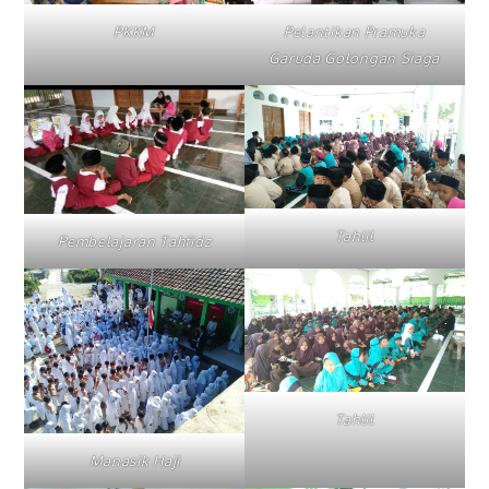
PKKM
Pelantikan Pramuka
Garuda Golongan Siaga
Tahlil
Pembelajaran Tahfidz
Tahlil
Manasik Haji