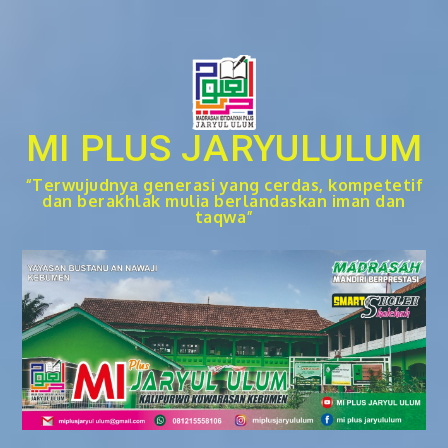
Skip
to
content
MI PLUS JARYULULUM
“Terwujudnya generasi yang cerdas, kompetetif
dan berakhlak mulia berlandaskan iman dan
taqwa”