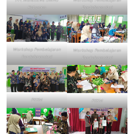
PPL Mahasiswa UMNU
Workshop Pembelajaran
Kebumen
Berdeferensiasi
Workshop Pembelajaran
Workshop Pembelajaran
Berdeferensiasi
Berdeferensiasi
PKKM
PKKM