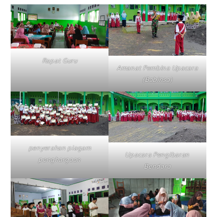
Rapat Guru
Amanat Pembina Upacara
(Babinsa)
penyerahan piagam
Upacara Pengibaran
penghargaan
Bendara