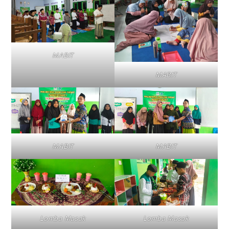
MABIT
MABIT
MABIT
MABIT
Lomba Masak
Lomba Masak