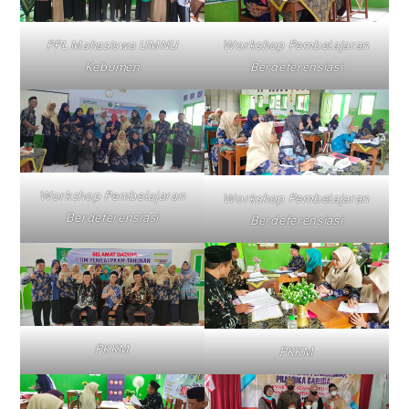
PPL Mahasiswa UMNU
Workshop Pembelajaran
Kebumen
Berdeferensiasi
Workshop Pembelajaran
Workshop Pembelajaran
Berdeferensiasi
Berdeferensiasi
PKKM
PKKM