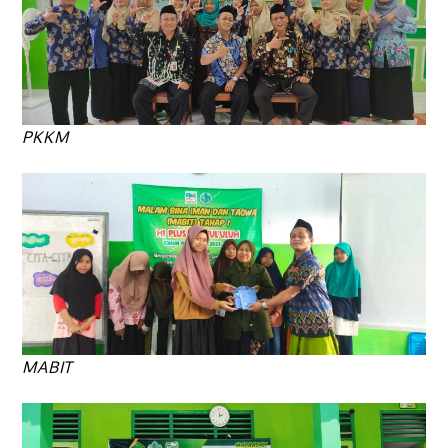
PKKM
MABIT