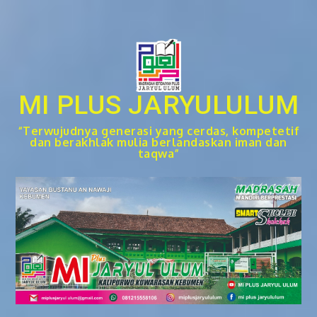
Skip
to
content
MI PLUS JARYULULUM
“Terwujudnya generasi yang cerdas, kompetetif
dan berakhlak mulia berlandaskan iman dan
taqwa”