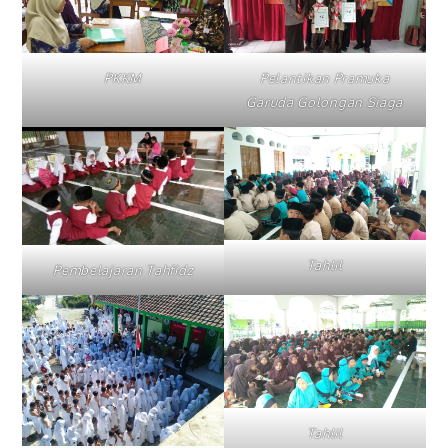
PKKM
Pelantikan Pramuka
Garuda Golongan Siaga
Tahlil
Pembelajaran Tahfidz
Tahlil