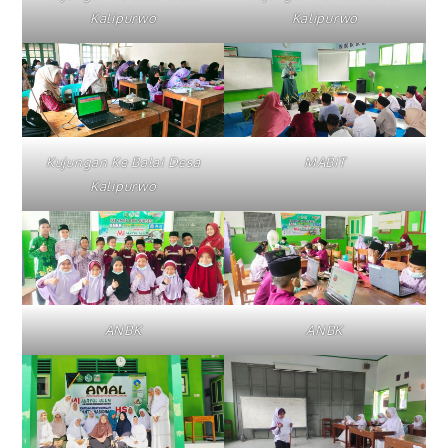
Kalipurwo
Kalipurwo
Kujungan Ke Balai Desa
MABIT
Kalipurwo
ANBK
ANBK