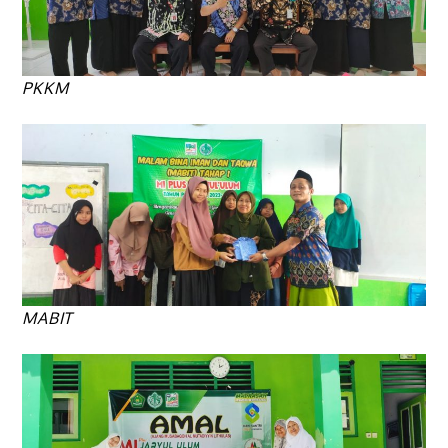
PKKM
MABIT