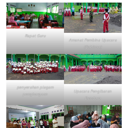
Rapat Guru
Amanat Pembina Upacara
(Babinsa)
penyerahan piagam
Upacara Pengibaran
penghargaan
Bendara