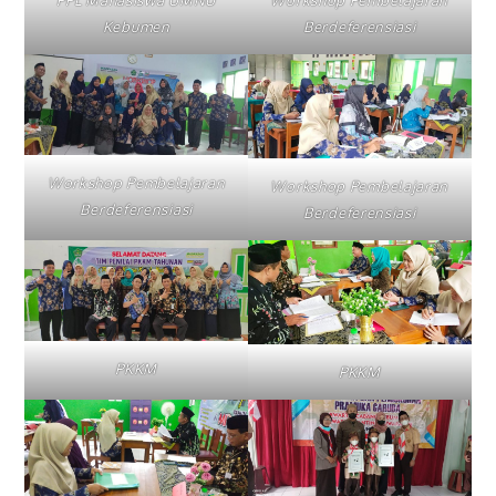
PPL Mahasiswa UMNU
Workshop Pembelajaran
Kebumen
Berdeferensiasi
Workshop Pembelajaran
Workshop Pembelajaran
Berdeferensiasi
Berdeferensiasi
PKKM
PKKM