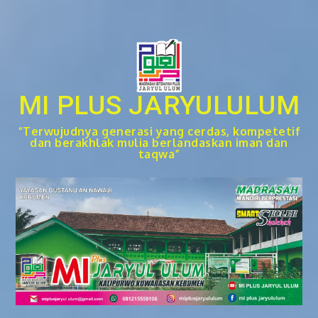
Skip
to
content
MI PLUS JARYULULUM
“Terwujudnya generasi yang cerdas, kompetetif
dan berakhlak mulia berlandaskan iman dan
taqwa”