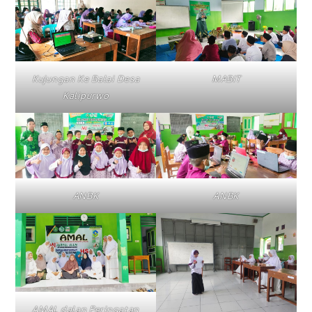
Kujungan Ke Balai Desa
MABIT
Kalipurwo
ANBK
ANBK
AMAL dalan Peringatan