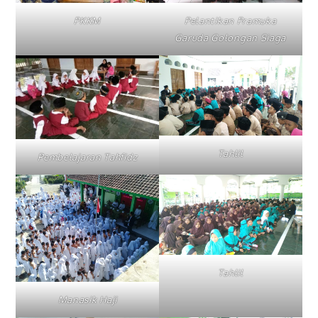
PKKM
Pelantikan Pramuka
Garuda Golongan Siaga
Tahlil
Pembelajaran Tahfidz
Tahlil
Manasik Haji