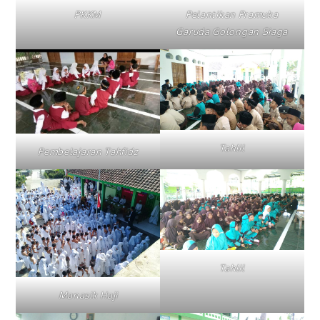
PKKM
Pelantikan Pramuka
Garuda Golongan Siaga
Tahlil
Pembelajaran Tahfidz
Tahlil
Manasik Haji