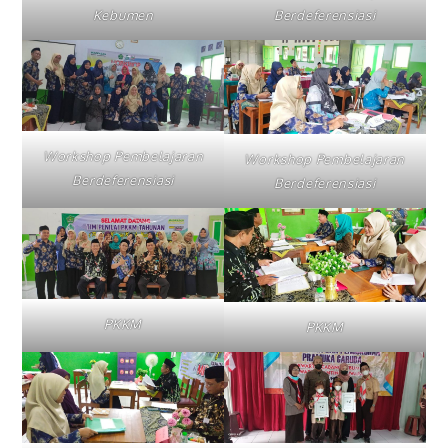
Kebumen
Berdeferensiasi
Workshop Pembelajaran
Workshop Pembelajaran
Berdeferensiasi
Berdeferensiasi
PKKM
PKKM