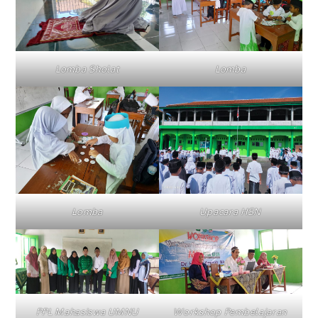
Lomba Sholat
Lomba
Lomba
Upacara HSN
PPL Mahasiswa UMNU
Workshop Pembelajaran