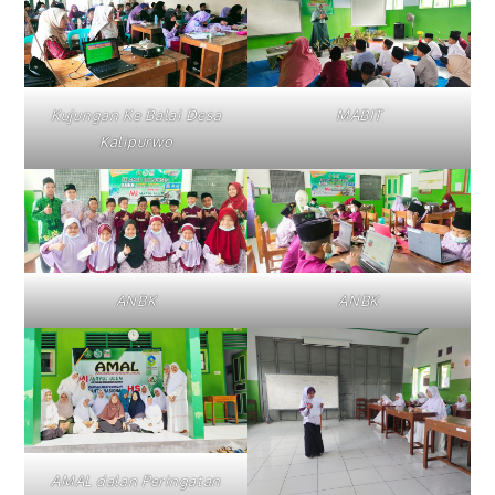
Kujungan Ke Balai Desa
MABIT
Kalipurwo
ANBK
ANBK
AMAL dalan Peringatan