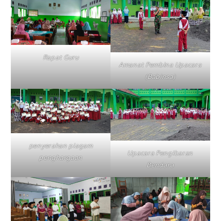
Rapat Guru
Amanat Pembina Upacara
(Babinsa)
penyerahan piagam
Upacara Pengibaran
penghargaan
Bendara