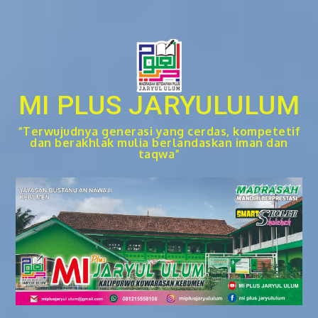
Skip
to
content
MI PLUS JARYULULUM
“Terwujudnya generasi yang cerdas, kompetetif
dan berakhlak mulia berlandaskan iman dan
taqwa”