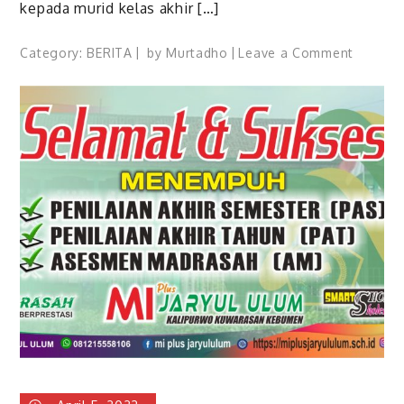
kepada murid kelas akhir […]
on
Category:
BERITA
by
Murtadho
Leave a Comment
Asesme
Madras
MI
Plus
Jaryul
Ulum
Kalipur
TP
2022-
2023