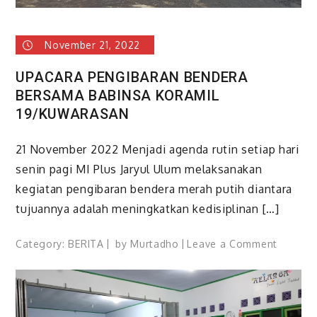
November 21, 2022
UPACARA PENGIBARAN BENDERA
BERSAMA BABINSA KORAMIL
19/KUWARASAN
21 November 2022 Menjadi agenda rutin setiap hari
senin pagi MI Plus Jaryul Ulum melaksanakan
kegiatan pengibaran bendera merah putih diantara
tujuannya adalah meningkatkan kedisiplinan […]
on
Category:
BERITA
by
Murtadho
Leave a Comment
UPACA
PENGIB
BENDER
BERSA