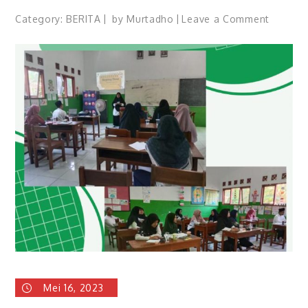
on
Category:
BERITA
by
Murtadho
Leave a Comment
PENDA
PENERA
EDM-
eRKAM
MI
PLUS
JARYUL
ULUM
Mei 16, 2023