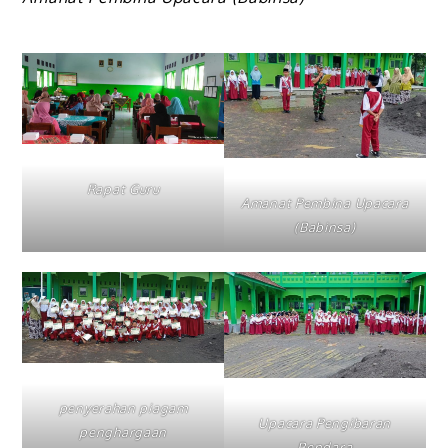
Rapat Guru
Amanat Pembina Upacara
(Babinsa)
penyerahan piagam
Upacara Pengibaran
penghargaan
Bendara