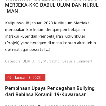
MERDEKA-KKG BABUL ULUM DAN NURUL
IMAN
Kalipurwo, 18 Januari 2023 Kurikulum Merdeka
merupakan kurikulum dengan pembelajaran
intrakurikuler dan Pembelajaran Kokurikuler
(Projek) yang beragam di mana konten akan lebih
optimal agar peserta […]
on
Category:
BERITA
by
Murtadho
Leave a Comment
WORKS
IMPLEM
Januari 13, 2023
KURIKU
MERDEK
Pembinaan Upaya Pencegahan Bullying
KKG
dari Babinsa Koramil 19/Kuwarasan
BABUL
ULUM