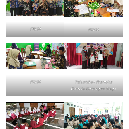
PKKM
PKKM
PKKM
Pelantikan Pramuka
Garuda Golongan Siaga