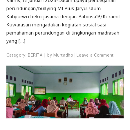
Kamis, 12 Januari 2023-Dalam upaya pencegahan
DAN
NURUL
perundungan/bullying MI Plus Jaryul Ulum
IMAN
Kalipurwo bekerjasama dengan Babinsa19/Koramil
Kuwarasan mengadakan kegiatan sosialisasi
pemahaman perundungan di lingkungan madrasah
yang […]
on
Category:
BERITA
by
Murtadho
Leave a Comment
Pembin
Upaya
Penceg
Bullyin
dari
Babinsa
Koramil
19/Kuw