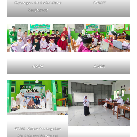
Kujungan Ke Balai Desa
MABIT
Kalipurwo
ANBK
ANBK
AMAL dalan Peringatan
Hari Santri Nasional