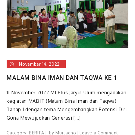
BABINS
KORAMI
19/KU
November 14, 2022
MALAM BINA IMAN DAN TAQWA KE 1
11 November 2022 MI Plus Jaryul Ulum mengadakan
kegiatan MABIT (Malam Bina Iman dan Taqwa)
Tahap 1 dengan tema Mengembangkan Potensi Diri
Guna Mewujudkan Generasi […]
on
Category:
BERITA
by
Murtadho
Leave a Comment