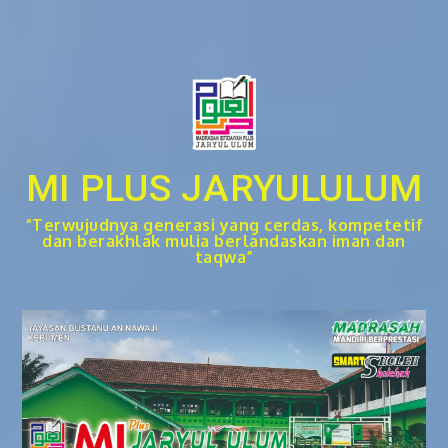
Skip
to
content
MI PLUS JARYULULUM
“Terwujudnya generasi yang cerdas, kompetetif
dan berakhlak mulia berlandaskan iman dan
taqwa”