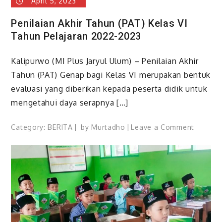
April 5, 2023
Penilaian Akhir Tahun (PAT) Kelas VI
Tahun Pelajaran 2022-2023
Kalipurwo (MI Plus Jaryul Ulum) – Penilaian Akhir
Tahun (PAT) Genap bagi Kelas VI merupakan bentuk
evaluasi yang diberikan kepada peserta didik untuk
mengetahui daya serapnya […]
on
Category:
BERITA
by
Murtadho
Leave a Comment
Penilai
Akhir
Tahun
(PAT)
Kelas
VI
Tahun
Pelajar