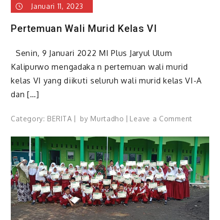
Januari 11, 2023
Pertemuan Wali Murid Kelas VI
Senin, 9 Januari 2022 MI Plus Jaryul Ulum
Kalipurwo mengadaka n pertemuan wali murid
kelas VI yang diikuti seluruh wali murid kelas VI-A
dan […]
on
Category:
BERITA
by
Murtadho
Leave a Comment
Pertem
Wali
Murid
Kelas
VI