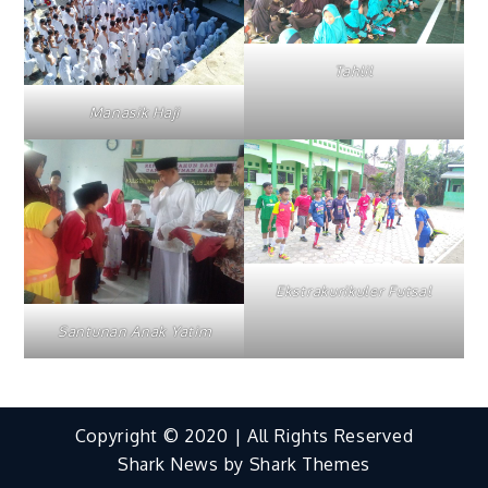
Tahlil
Manasik Haji
Ekstrakurikuler Futsal
Santunan Anak Yatim
Copyright © 2020 | All Rights Reserved
Shark News by
Shark Themes