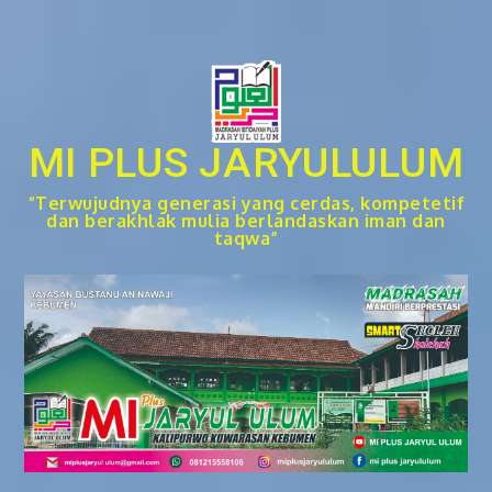
Skip
to
content
MI PLUS JARYULULUM
“Terwujudnya generasi yang cerdas, kompetetif
dan berakhlak mulia berlandaskan iman dan
taqwa”