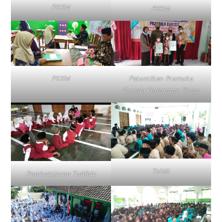
PKKM
PKKM
PKKM
Pelantikan Pramuka
Garuda Golongan Siaga
Tahlil
Pembelajaran Tahfidz