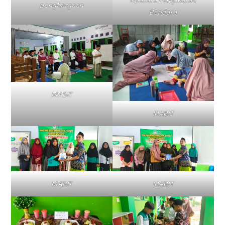
Upacara Pengibaran
penghargaan
Bendara
MABIT
MABIT
MABIT
MABIT