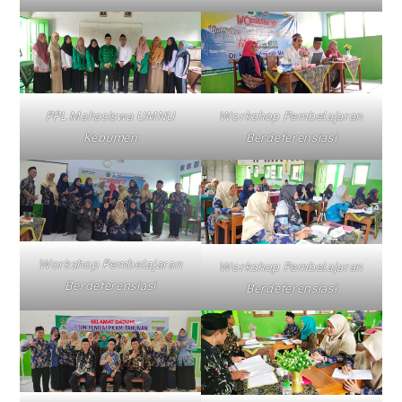
PPL Mahasiswa UMNU
Workshop Pembelajaran
Kebumen
Berdeferensiasi
Workshop Pembelajaran
Workshop Pembelajaran
Berdeferensiasi
Berdeferensiasi