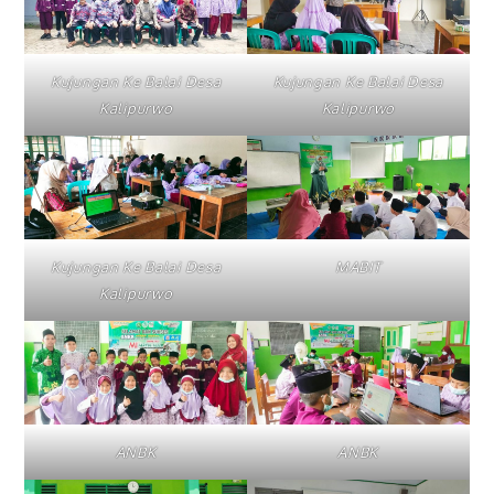
Kujungan Ke Balai Desa
Kujungan Ke Balai Desa
Kalipurwo
Kalipurwo
Kujungan Ke Balai Desa
MABIT
Kalipurwo
ANBK
ANBK