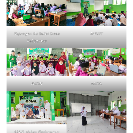
Kujungan Ke Balai Desa
MABIT
Kalipurwo
ANBK
ANBK
AMAL dalan Peringatan