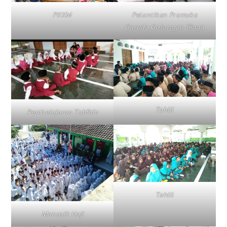
PKKM
Pelantikan Pramuka
Garuda Golongan Siaga
Tahlil
Pembelajaran Tahfidz
Tahlil
Manasik Haji