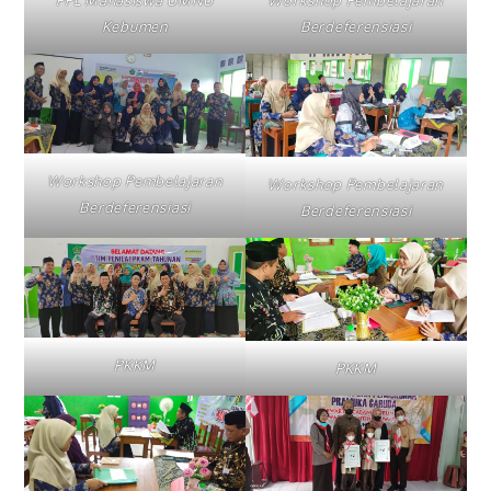
PPL Mahasiswa UMNU
Workshop Pembelajaran
Kebumen
Berdeferensiasi
Workshop Pembelajaran
Workshop Pembelajaran
Berdeferensiasi
Berdeferensiasi
PKKM
PKKM