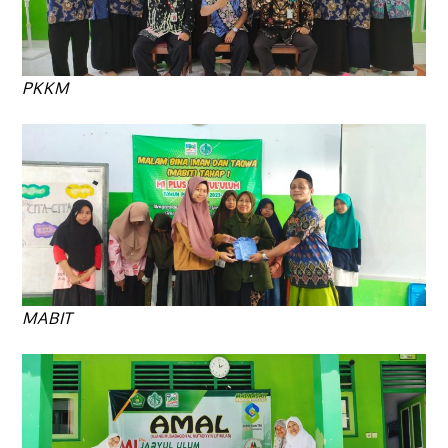
PKKM
MABIT