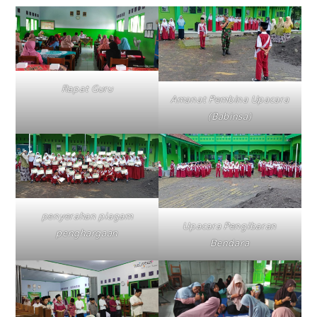
Rapat Guru
Amanat Pembina Upacara
(Babinsa)
penyerahan piagam
Upacara Pengibaran
penghargaan
Bendara