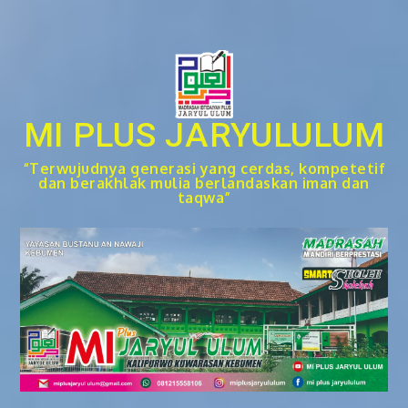
Skip
to
content
MI PLUS JARYULULUM
“Terwujudnya generasi yang cerdas, kompetetif
dan berakhlak mulia berlandaskan iman dan
taqwa”