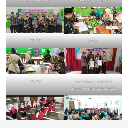
Berdeferensiasi
PKKM
PKKM
PKKM
Pelantikan Pramuka
Garuda Golongan Siaga