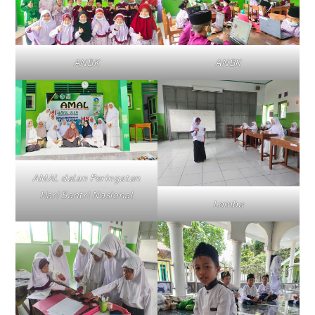
ANBK
ANBK
AMAL dalan Peringatan
Hari Santri Nasional
Lomba