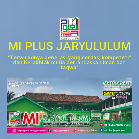
Skip
to
content
MI PLUS JARYULULUM
“Terwujudnya generasi yang cerdas, kompetetif
dan berakhlak mulia berlandaskan iman dan
taqwa”