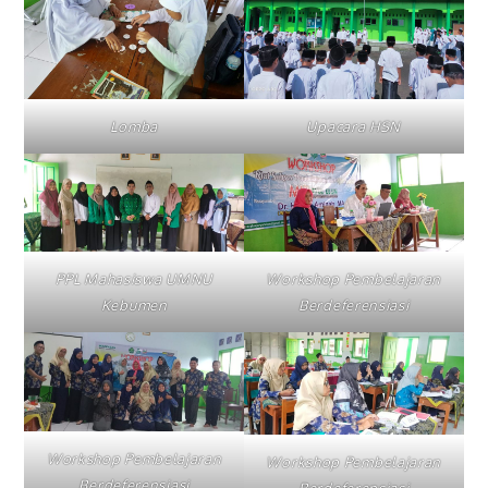
Lomba
Upacara HSN
PPL Mahasiswa UMNU
Workshop Pembelajaran
Kebumen
Berdeferensiasi
Workshop Pembelajaran
Workshop Pembelajaran
Berdeferensiasi