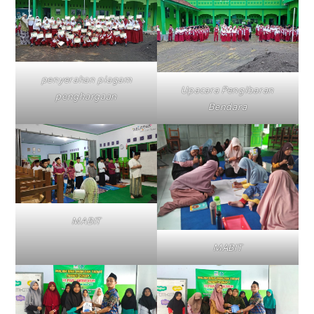
penyerahan piagam
Upacara Pengibaran
penghargaan
Bendara
MABIT
MABIT