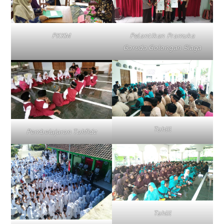
PKKM
Pelantikan Pramuka
Garuda Golongan Siaga
Tahlil
Pembelajaran Tahfidz
Tahlil