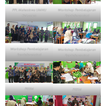
PPL Mahasiswa UMNU
Workshop Pembelajaran
Kebumen
Berdeferensiasi
Workshop Pembelajaran
Workshop Pembelajaran
Berdeferensiasi
Berdeferensiasi
PKKM
PKKM