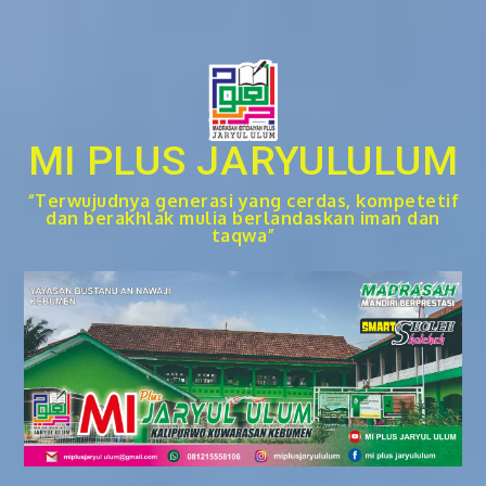
Skip
to
content
MI PLUS JARYULULUM
“Terwujudnya generasi yang cerdas, kompetetif
dan berakhlak mulia berlandaskan iman dan
taqwa”