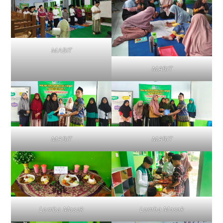
MABIT
MABIT
MABIT
MABIT
Lomba Masak
Lomba Masak