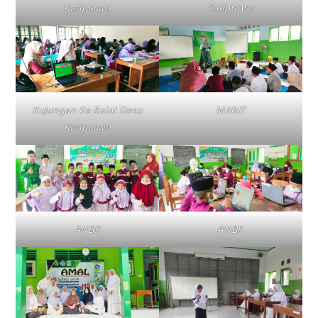
Kalipurwo
Kalipurwo
Kujungan Ke Balai Desa
MABIT
Kalipurwo
ANBK
ANBK