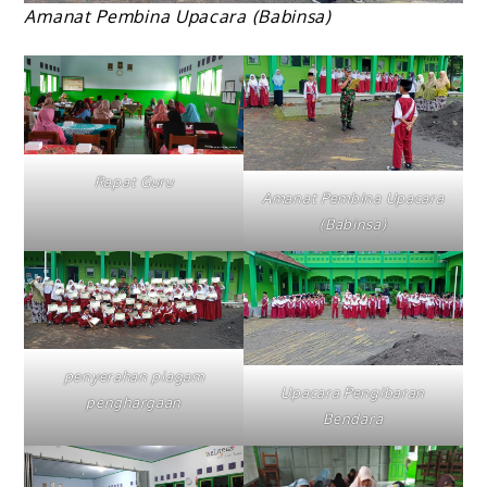
Amanat Pembina Upacara (Babinsa)
Rapat Guru
Amanat Pembina Upacara
(Babinsa)
penyerahan piagam
Upacara Pengibaran
penghargaan
Bendara