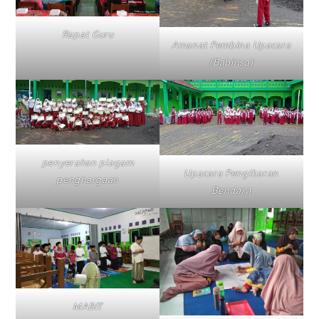
Rapat Guru
Amanat Pembina Upacara
(Babinsa)
penyerahan piagam
Upacara Pengibaran
penghargaan
Bendara
MABIT