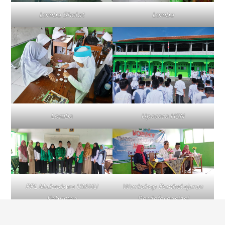
Lomba Sholat
Lomba
Lomba
Upacara HSN
PPL Mahasiswa UMNU
Workshop Pembelajaran
Kebumen
Berdeferensiasi