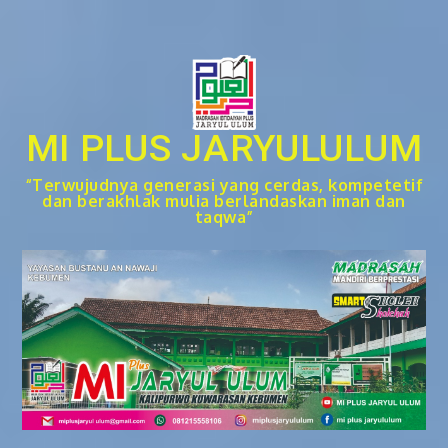
Skip
to
content
MI PLUS JARYULULUM
“Terwujudnya generasi yang cerdas, kompetetif
dan berakhlak mulia berlandaskan iman dan
taqwa”