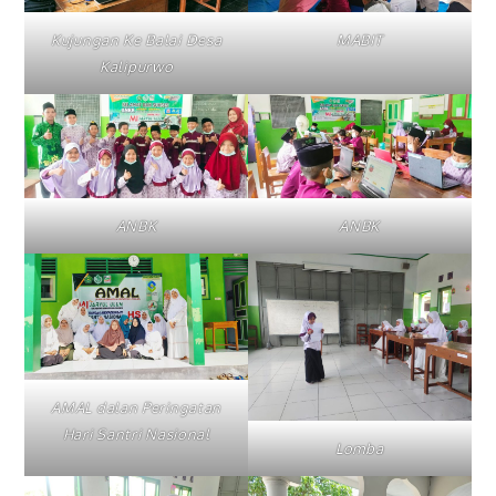
Kujungan Ke Balai Desa
MABIT
Kalipurwo
ANBK
ANBK
AMAL dalan Peringatan
Hari Santri Nasional
Lomba