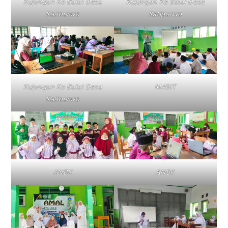
Kujungan Ke Balai Desa
Kujungan Ke Balai Desa
Kalipurwo
Kalipurwo
Kujungan Ke Balai Desa
MABIT
Kalipurwo
ANBK
ANBK