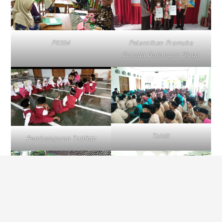
PKKM
Pelantikan Pramuka
Garuda Golongan Siaga
Tahlil
Pembelajaran Tahfidz
Tahlil