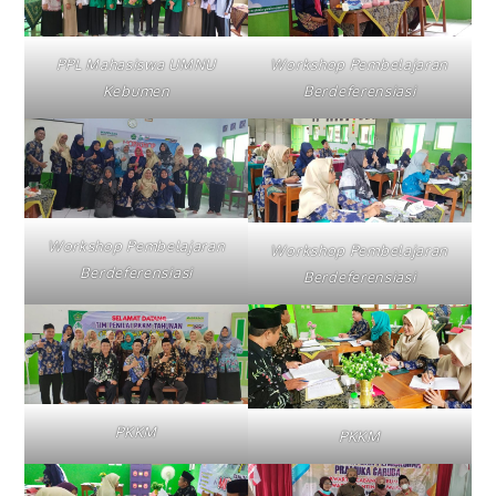
PPL Mahasiswa UMNU
Workshop Pembelajaran
Kebumen
Berdeferensiasi
Workshop Pembelajaran
Workshop Pembelajaran
Berdeferensiasi
Berdeferensiasi
PKKM
PKKM