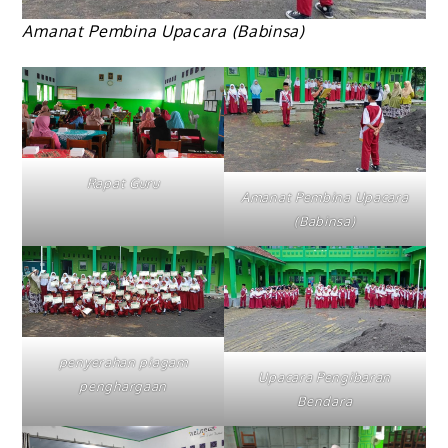
Amanat Pembina Upacara (Babinsa)
Rapat Guru
Amanat Pembina Upacara
(Babinsa)
penyerahan piagam
Upacara Pengibaran
penghargaan
Bendara