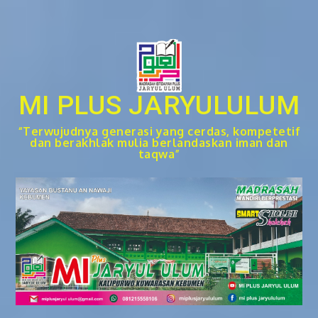
Skip
to
content
MI PLUS JARYULULUM
“Terwujudnya generasi yang cerdas, kompetetif
dan berakhlak mulia berlandaskan iman dan
taqwa”