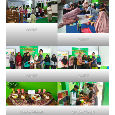
MABIT
MABIT
MABIT
MABIT
Lomba Masak
Lomba Masak