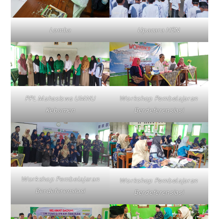
Lomba
Upacara HSN
PPL Mahasiswa UMNU
Workshop Pembelajaran
Kebumen
Berdeferensiasi
Workshop Pembelajaran
Workshop Pembelajaran
Berdeferensiasi
Berdeferensiasi