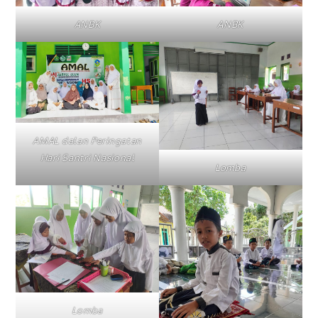
ANBK
ANBK
AMAL dalan Peringatan
Hari Santri Nasional
Lomba
Lomba