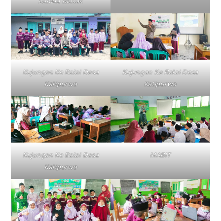
Lomba Masak
Kujungan Ke Balai Desa
Kujungan Ke Balai Desa
Kalipurwo
Kalipurwo
Kujungan Ke Balai Desa
MABIT
Kalipurwo