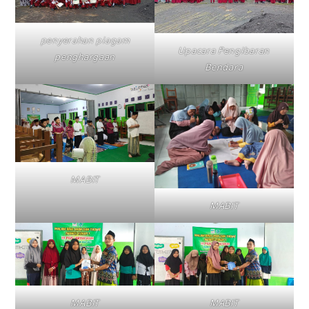
penyerahan piagam
Upacara Pengibaran
penghargaan
Bendara
MABIT
MABIT
MABIT
MABIT