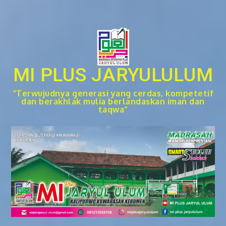
Skip
to
content
MI PLUS JARYULULUM
“Terwujudnya generasi yang cerdas, kompetetif
dan berakhlak mulia berlandaskan iman dan
taqwa”