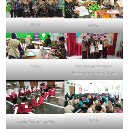
PKKM
PKKM
PKKM
Pelantikan Pramuka
Garuda Golongan Siaga
Tahlil
Pembelajaran Tahfidz