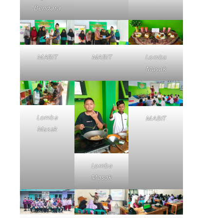
Bendara
MABIT
MABIT
Lomba
Masak
Lomba
MABIT
Masak
Lomba
Masak