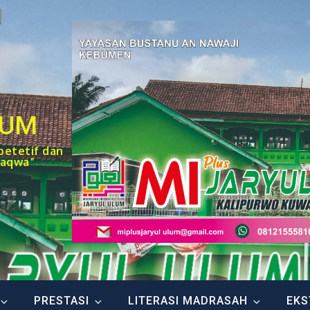
LUM
petetif dan
taqwa”
PRESTASI
LITERASI MADRASAH
EKS