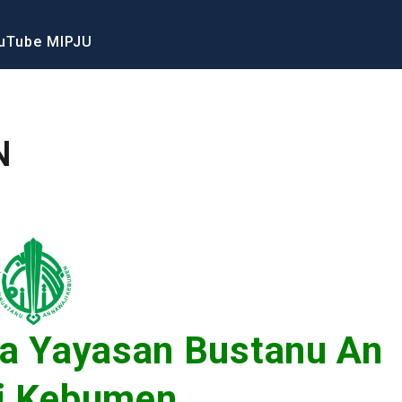
uTube MIPJU
N
a Yayasan Bustanu An
i Kebumen