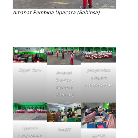
Amanat Pembina Upacara (Babinsa)
Rapat Guru
penyerahan
Amanat
piagam
Pembina
penghargaan
Upacara
(Babinsa)
Upacara
MABIT
Pengibaran
MABIT