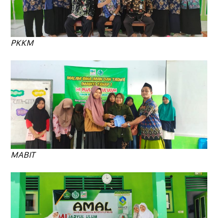
PKKM
MABIT