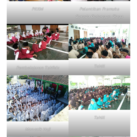
PKKM
Pelantikan Pramuka
Garuda Golongan Siaga
Tahlil
Pembelajaran Tahfidz
Tahlil
Manasik Haji