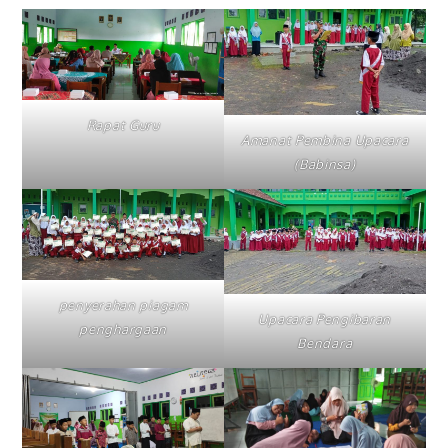
Rapat Guru
Amanat Pembina Upacara
(Babinsa)
penyerahan piagam
Upacara Pengibaran
penghargaan
Bendara