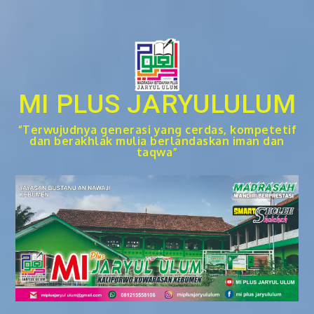
Skip
to
content
MI PLUS JARYULULUM
“Terwujudnya generasi yang cerdas, kompetetif
dan berakhlak mulia berlandaskan iman dan
taqwa”