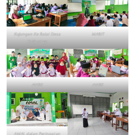
Kujungan Ke Balai Desa
MABIT
Kalipurwo
ANBK
ANBK
AMAL dalan Peringatan