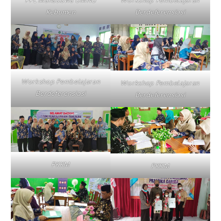
PPL Mahasiswa UMNU
Workshop Pembelajaran
Kebumen
Berdeferensiasi
Workshop Pembelajaran
Workshop Pembelajaran
Berdeferensiasi
Berdeferensiasi
PKKM
PKKM