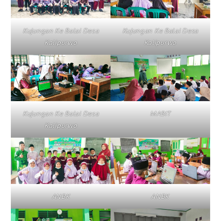
Kujungan Ke Balai Desa
Kujungan Ke Balai Desa
Kalipurwo
Kalipurwo
Kujungan Ke Balai Desa
MABIT
Kalipurwo
ANBK
ANBK