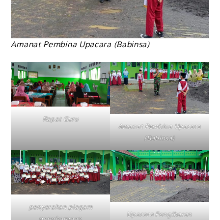
Amanat Pembina Upacara (Babinsa)
Rapat Guru
Amanat Pembina Upacara
(Babinsa)
penyerahan piagam
Upacara Pengibaran
penghargaan