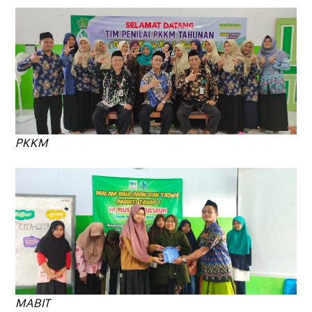
PKKM
MABIT