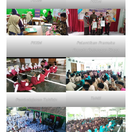
PKKM
PKKM
PKKM
Pelantikan Pramuka
Garuda Golongan Siaga
Tahlil
Pembelajaran Tahfidz