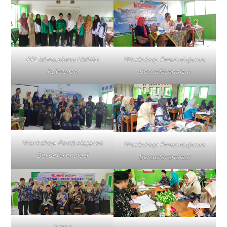
PPL Mahasiswa UMNU
Workshop Pembelajaran
Kebumen
Berdeferensiasi
Workshop Pembelajaran
Workshop Pembelajaran
Berdeferensiasi
Berdeferensiasi