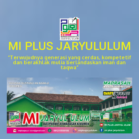
Skip
to
content
MI PLUS JARYULULUM
“Terwujudnya generasi yang cerdas, kompetetif
dan berakhlak mulia berlandaskan iman dan
taqwa”